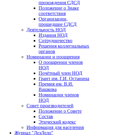
прохождения СДСД
Положение о Знаке
соответствия
Организации,
прошедшие СДСД
Деятельность НОД
Издания НОД
Сотрудничество
Решения коллегиальных
органов
Номинации и поощрения
О поощрении членов
НОД
Почётный член НОД
Грант им. Г.И. Останина
Премия им. В.И.
Вашкова
Номинации членов
НОД
Совет производителей
Положение о Совете
Состав
Этический кодекс
Информация для населения
Журнал "ДезДело"