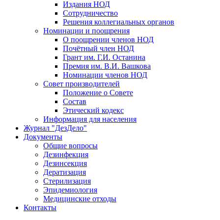
Издания НОД
Сотрудничество
Решения коллегиальных органов
Номинации и поощрения
О поощрении членов НОД
Почётный член НОД
Грант им. Г.И. Останина
Премия им. В.И. Вашкова
Номинации членов НОД
Совет производителей
Положение о Совете
Состав
Этический кодекс
Информация для населения
Журнал "ДезДело"
Документы
Общие вопросы
Дезинфекция
Дезинсекция
Дератизация
Стерилизация
Эпидемиология
Медицинские отходы
Контакты