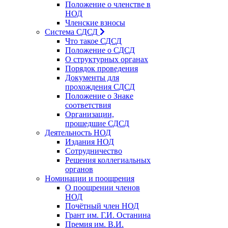
Положение о членстве в
НОД
Членские взносы
Система СДСД
Что такое СДСД
Положение о СДСД
О структурных органах
Порядок проведения
Документы для
прохождения СДСД
Положение о Знаке
соответствия
Организации,
прошедшие СДСД
Деятельность НОД
Издания НОД
Сотрудничество
Решения коллегиальных
органов
Номинации и поощрения
О поощрении членов
НОД
Почётный член НОД
Грант им. Г.И. Останина
Премия им. В.И.