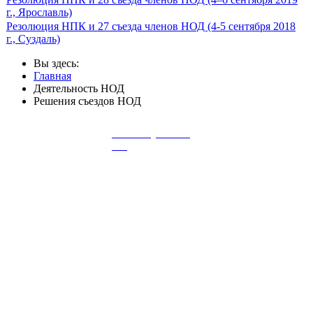
г., Ярославль)
Резолюция НПК и 27 съезда членов НОД (4-5 сентября 2018
г., Суздаль)
Вы здесь:
Главная
Деятельность НОД
Решения съездов НОД
Добровольная
Как вступить в
сертификация дез.
НОД
работ/услуг
Журнал
Члены НОД
"Дезинфекционное
дело"
Персональные
Реклама на сайте
странички фирм
Сайт содержит материалы 16+.
Информация предназначена для специалистов.