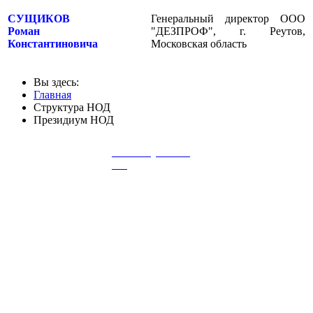
СУЩИКОВ
Генеральный директор ООО
Роман
"ДЕЗПРОФ", г. Реутов,
Константиновича
Московская область
Вы здесь:
Главная
Структура НОД
Президиум НОД
Добровольная
Как вступить в
сертификация дез.
НОД
работ/услуг
Журнал
Члены НОД
"Дезинфекционное
дело"
Персональные
Реклама на сайте
странички фирм
Сайт содержит материалы 16+.