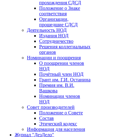
прохождения СДСД
Положение о Знаке
соответствия
Организации,
прошедшие СДСД
Деятельность НОД
Издания НОД
Сотрудничество
Решения коллегиальных
органов
Номинации и поощрения
О поощрении членов
НОД
Почётный член НОД
Грант им. Г.И. Останина
Премия им. В.И.
Вашкова
Номинации членов
НОД
Совет производителей
Положение о Совете
Состав
Этический кодекс
Информация для населения
Журнал "ДезДело"