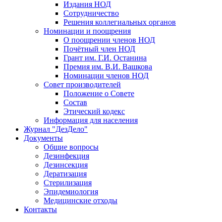
Издания НОД
Сотрудничество
Решения коллегиальных органов
Номинации и поощрения
О поощрении членов НОД
Почётный член НОД
Грант им. Г.И. Останина
Премия им. В.И. Вашкова
Номинации членов НОД
Совет производителей
Положение о Совете
Состав
Этический кодекс
Информация для населения
Журнал "ДезДело"
Документы
Общие вопросы
Дезинфекция
Дезинсекция
Дератизация
Стерилизация
Эпидемиология
Медицинские отходы
Контакты